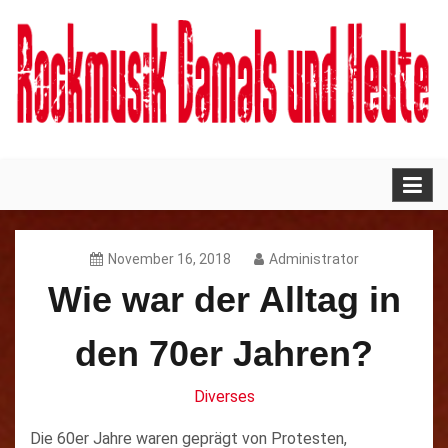
Skip
to
content
Rockmusik damals und
heute
November 16, 2018
Administrator
Wie war der Alltag in
den 70er Jahren?
Diverses
Die 60er Jahre waren geprägt von Protesten,